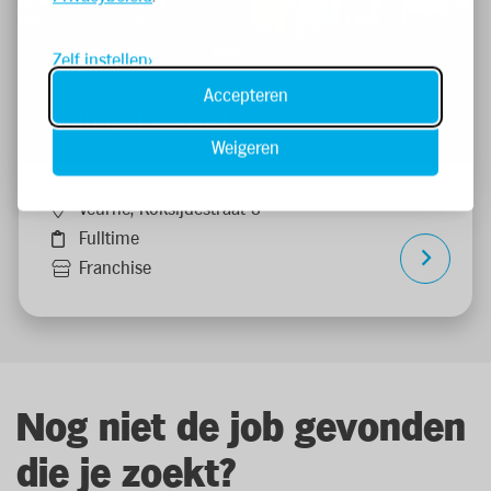
Zelf instellen
Accepteren
Manager Service
Weigeren
Veurne, Koksijdestraat 8
Fulltime
Franchise
Nog niet de job gevonden
die je zoekt?