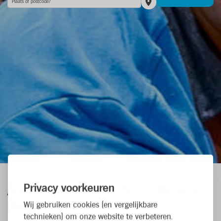
Privacy voorkeuren
Alle vacatures
in 8630 Veurne,
België
(
2
resultaten
)
Wij gebruiken cookies (en vergelijkbare
technieken) om onze website te verbeteren.