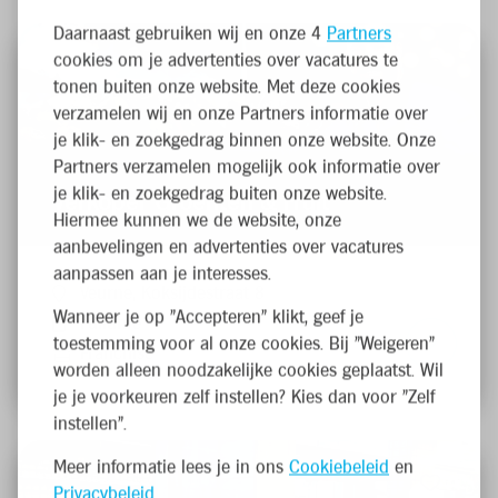
Daarnaast gebruiken wij en onze 4
Partners
cookies om je advertenties over vacatures te
tonen buiten onze website. Met deze cookies
verzamelen wij en onze Partners informatie over
je klik- en zoekgedrag binnen onze website. Onze
Partners verzamelen mogelijk ook informatie over
je klik- en zoekgedrag buiten onze website.
Verkoper Groenten & Fruit
Hiermee kunnen we de website, onze
aanbevelingen en advertenties over vacatures
aanpassen aan je interesses.
Veurne, Koksijdestraat 8
Wanneer je op "Accepteren" klikt, geef je
Fulltime
toestemming voor al onze cookies. Bij "Weigeren"
Franchise
worden alleen noodzakelijke cookies geplaatst. Wil
je je voorkeuren zelf instellen? Kies dan voor "Zelf
instellen".
Meer informatie lees je in ons
Cookiebeleid
en
Privacybeleid
.