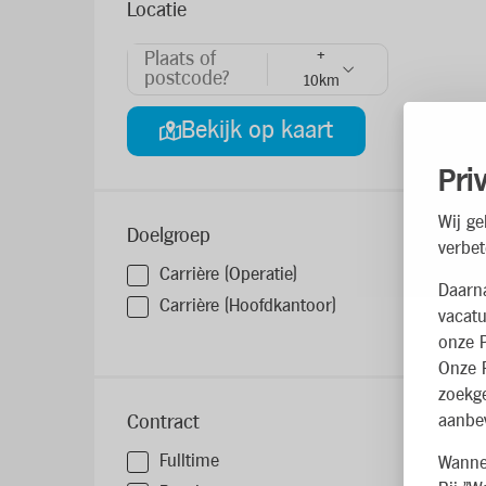
Locatie
+
Plaats of
postcode?
10km
Bekijk op kaart
Pri
Wij ge
Doelgroep
verbet
Carrière (Operatie)
2
Daarn
Carrière (Hoofdkantoor)
vacatu
onze P
Onze P
zoekg
aanbev
Contract
Fulltime
Wannee
2