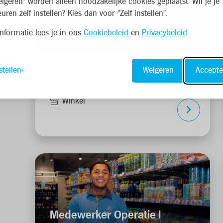
eigeren" worden alleen noodzakelijke cookies geplaatst. Wil je je
9
uren zelf instellen? Kies dan voor "Zelf instellen".
Medewerker Operatie |
Winkelmedewerker
nformatie lees je in ons
Cookiebeleid
en
Privacybeleid
.
stellen
Weigeren
Accepte
Zottegem, Spelaanstraat 2
Fulltime
Winkel
Medewerker Operatie |