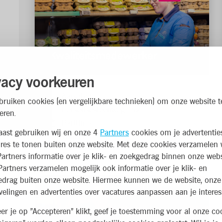
Kwaliteitsmedewerker
vacy voorkeuren
Aarschot,
bruiken cookies (en vergelijkbare technieken) om onze website t
Herseltsesteenweg 152
eren.
Parttime
9
aast gebruiken wij en onze 4
Partners
cookies om je advertentie
Winkel
1
res te tonen buiten onze website. Met deze cookies verzamelen 
artners informatie over je klik- en zoekgedrag binnen onze webs
artners verzamelen mogelijk ook informatie over je klik- en
edrag buiten onze website. Hiermee kunnen we de website, onze
elingen en advertenties over vacatures aanpassen aan je interes
r je op "Accepteren" klikt, geef je toestemming voor al onze coo
1