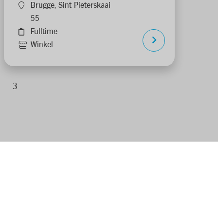
Brugge, Sint Pieterskaai
55
Fulltime
Winkel
3