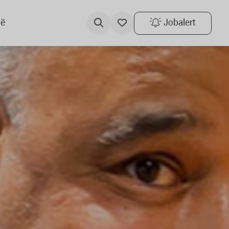
ië
Jobalert