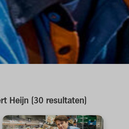
ert Heijn
(
30
resultaten
)