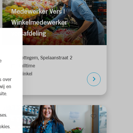
Medewerker Vers |
Winkelmedewerker
versafdeling
Zottegem, Spelaanstraat 2
e
Fulltime
Winkel
s over
wij en
ite.
ses.
kies.