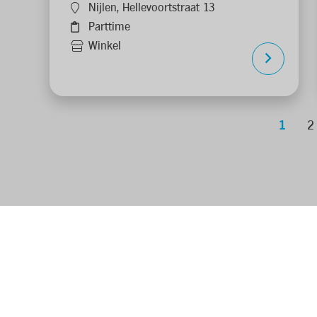
Nijlen, Hellevoortstraat 13
Parttime
Winkel
1
2
onden die je zoekt?