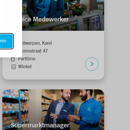
Service Medewerker
ren
Antwerpen, Karel
Oomsstraat 47
Parttime
Winkel
Supermarktmanager