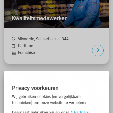
Kwaliteitsmedewerker
Vilvoorde, Schaarbeeklei 344
Parttime
Franchise
Privacy voorkeuren
Wij gebruiken cookies (en vergelijkbare
technieken) om onze website te verbeteren.
Medewerker
Daarnaast gebruiken wij en onze 4
Partners