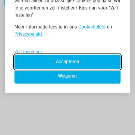
Bekijk alle vacatures
worden alleen noodzakelijke cookies geplaatst. Wil
je je voorkeuren zelf instellen? Kies dan voor "Zelf
instellen".
Meer informatie lees je in ons
Cookiebeleid
en
Privacybeleid
.
Zelf instellen
Accepteren
Weigeren