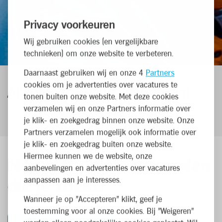
Privacy voorkeuren
Wij gebruiken cookies (en vergelijkbare
technieken) om onze website te verbeteren.
Daarnaast gebruiken wij en onze 4
Partners
cookies om je advertenties over vacatures te
Alle vacatures
(
0
resultaten
)
tonen buiten onze website. Met deze cookies
verzamelen wij en onze Partners informatie over
je klik- en zoekgedrag binnen onze website. Onze
Partners verzamelen mogelijk ook informatie over
je klik- en zoekgedrag buiten onze website.
Hiermee kunnen we de website, onze
Nog niet de job gevonden
aanbevelingen en advertenties over vacatures
aanpassen aan je interesses.
die je zoekt?
Wanneer je op "Accepteren" klikt, geef je
toestemming voor al onze cookies. Bij "Weigeren"