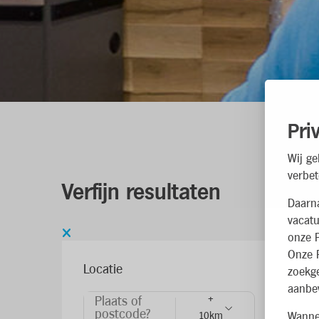
Pri
Wij ge
verbet
Verfijn resultaten
Daarn
vacatu
onze P
Onze P
Locatie
zoekg
aanbev
+
Plaats of
postcode?
10km
Wannee