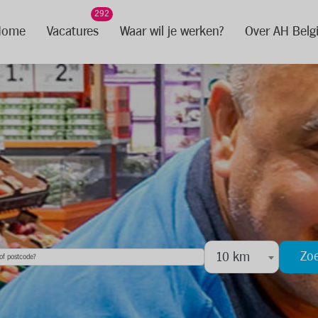
292
Home
Vacatures
Waar wil je werken?
Over AH Belg
Zo
10 km