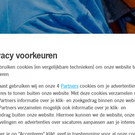
vacy voorkeuren
bruiken cookies (en vergelijkbare technieken) om onze website t
eren.
Alle vacatures
(
0
resultaten
)
aast gebruiken wij en onze 4
Partners
cookies om je advertentie
res te tonen buiten onze website. Met deze cookies verzamelen 
artners informatie over je klik- en zoekgedrag binnen onze webs
artners verzamelen mogelijk ook informatie over je klik- en
edrag buiten onze website. Hiermee kunnen we de website, onze
elingen en advertenties over vacatures aanpassen aan je interes
r je op "Accepteren" klikt, geef je toestemming voor al onze coo