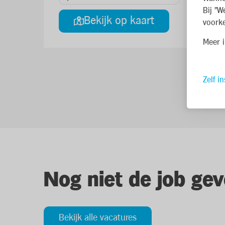
Bij "W
Bekijk op kaart
voorke
Meer i
Zelf in
Nog niet de job gev
Bekijk alle vacatures