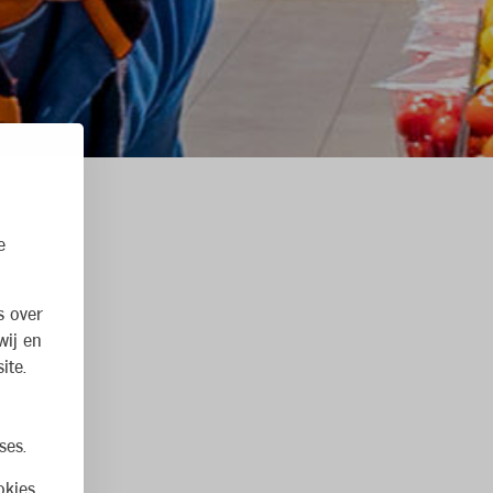
e
s over
wij en
ite.
ses.
kies.