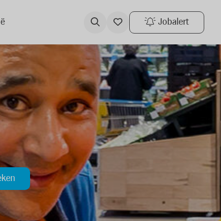
ië
Jobalert
eken