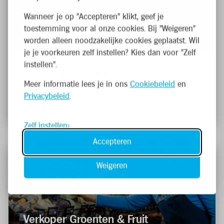
Wanneer je op "Accepteren" klikt, geef je
toestemming voor al onze cookies. Bij "Weigeren"
Verkoper Brood & Banket
worden alleen noodzakelijke cookies geplaatst. Wil
je je voorkeuren zelf instellen? Kies dan voor "Zelf
instellen".
Lokeren, Zelebaan 19
Meer informatie lees je in ons
Cookiebeleid
en
Parttime
Privacybeleid
.
Franchise
Zelf instellen
Accepteren
Weigeren
Verkoper Groenten & Fruit