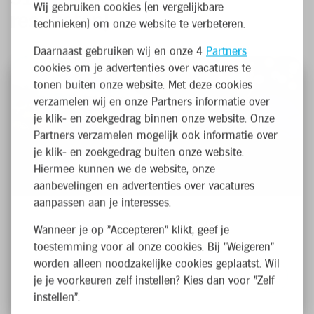
Wij gebruiken cookies (en vergelijkbare
resultaten
)
technieken) om onze website te verbeteren.
Daarnaast gebruiken wij en onze 4
Partners
cookies om je advertenties over vacatures te
tonen buiten onze website. Met deze cookies
verzamelen wij en onze Partners informatie over
je klik- en zoekgedrag binnen onze website. Onze
Partners verzamelen mogelijk ook informatie over
je klik- en zoekgedrag buiten onze website.
Verkoper Groenten & Fruit
Hiermee kunnen we de website, onze
aanbevelingen en advertenties over vacatures
aanpassen aan je interesses.
Oud-Turnhout, Steenweg Op Mol
Wanneer je op "Accepteren" klikt, geef je
175
toestemming voor al onze cookies. Bij "Weigeren"
worden alleen noodzakelijke cookies geplaatst. Wil
Fulltime
je je voorkeuren zelf instellen? Kies dan voor "Zelf
Franchise
instellen".