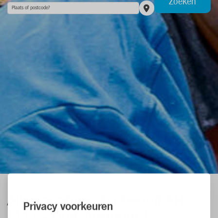
Zoeken
Alle vacatures
bij bedrijf AH
Privacy voorkeuren
3117 - Oud-Turnhout
(
2