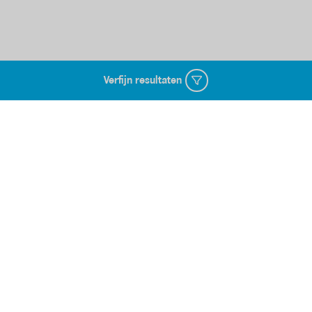
Verfijn resultaten
Over Albert Heijn
Over ons