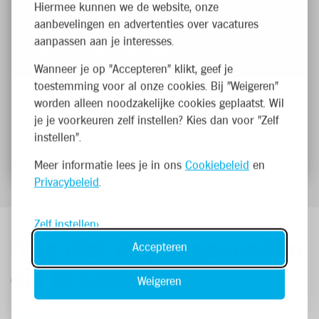
Hiermee kunnen we de website, onze
aanbevelingen en advertenties over vacatures
aanpassen aan je interesses.
Teamleider Vulploeg
Wanneer je op "Accepteren" klikt, geef je
toestemming voor al onze cookies. Bij "Weigeren"
worden alleen noodzakelijke cookies geplaatst. Wil
Genk, Rootenstraat 8
je je voorkeuren zelf instellen? Kies dan voor "Zelf
Parttime
instellen".
Franchise
Meer informatie lees je in ons
Cookiebeleid
en
Privacybeleid
.
Zelf instellen
Nog niet de job gevonden
Accepteren
die je zoekt?
Weigeren