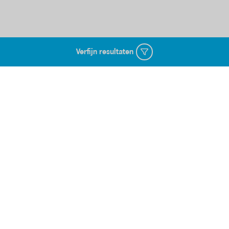
Verfijn resultaten
Over Albert Heijn
Over ons