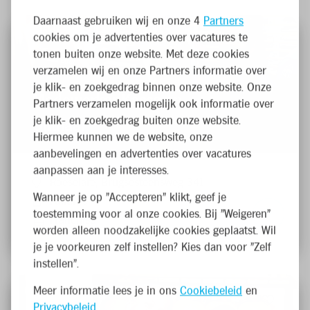
Daarnaast gebruiken wij en onze 4
Partners
cookies om je advertenties over vacatures te
tonen buiten onze website. Met deze cookies
verzamelen wij en onze Partners informatie over
je klik- en zoekgedrag binnen onze website. Onze
Medewerker Kassa en
Partners verzamelen mogelijk ook informatie over
je klik- en zoekgedrag buiten onze website.
Onthaal
Hiermee kunnen we de website, onze
aanbevelingen en advertenties over vacatures
aanpassen aan je interesses.
Roeselare, Brugsesteensweg 341
Wanneer je op "Accepteren" klikt, geef je
Fulltime
toestemming voor al onze cookies. Bij "Weigeren"
Franchise
worden alleen noodzakelijke cookies geplaatst. Wil
je je voorkeuren zelf instellen? Kies dan voor "Zelf
instellen".
Meer informatie lees je in ons
Cookiebeleid
en
Privacybeleid
.