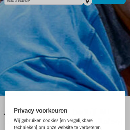
Privacy voorkeuren
Alle vacatures
bij bedrijf AH
3102 - Roeselare
(
2
resultaten
)
Wij gebruiken cookies (en vergelijkbare
technieken) om onze website te verbeteren.