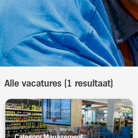
Alle vacatures
(
1
resultaat
)
Category Management