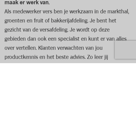
maak er werk van.
Als medewerker vers ben je werkzaam in de markthal,
groenten en fruit of bakkerijafdeling. Je bent het
gezicht van de versafdeling. Je wordt op deze
gebieden dan ook een specialist en kunt er van alles
over vertellen. Klanten verwachten van jou
productkennis en het beste advies. Zo leer jij
bijvoorbeeld welke kaas geschikt is voor de
kaasfondue, welk brood glutenvrij is of wat de
groenten zijn van het seizoen. Dit alles natuurlijk
geserveerd met een brede glimlach.
In je dagelijks werk zorg je voor het opstarten en
afsluiten van je afdeling. Het ene moment beantwoord
je een vraag van een klant, het andere moment bak je
Lees volledige vacature