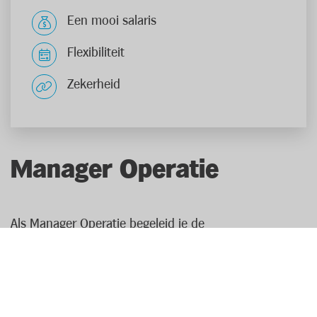
Een mooi salaris
Flexibiliteit
Zekerheid
Manager Operatie
Als Manager Operatie begeleid je de
winkelmedewerkers bij de verwerking van de
goederenstroom. Je bent in staat om winkelprocessen
te begrijpen en in goede banen te leiden. Hierdoor
verwelkom je samen met je team de klanten in een