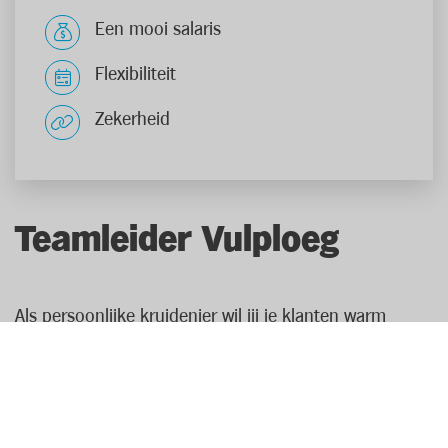
Een mooi salaris
Flexibiliteit
Zekerheid
Teamleider Vulploeg
Als persoonlijke kruidenier wil jij je klanten warm
verwelkomen met een ordelijke, overzichtelijke en
goedgevulde winkel. Je bent een ervaren coördinator
met een passie voor mensen. Termen als
klantvriendelijkheid en behulpzaamheid zijn je op het