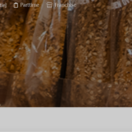
Parttime
Franchise
tie)