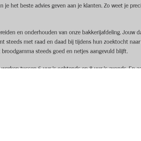
 je het beste advies geven aan je klanten. Zo weet je precies
ereiden en onderhouden van onze bakkerijafdeling. Jouw da
ant steeds met raad en daad bij tijdens hun zoektocht naar 
et broodgamma steeds goed en netjes aangevuld blijft.
e werken tussen 6 uur 's ochtends en 8 uur 's avonds. En 
ndag tot zondag, in een werkweek van 5 dagen.
ht in een tof team met een gezellige werksfeer. Bovenop je 