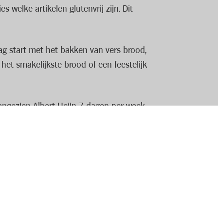
 welke artikelen glutenvrij zijn. Dit
g start met het bakken van vers brood,
het smakelijkste brood of een feestelijk
aangezien Albert Heijn 7 dagen per week
loon krijg je er een team vol leuke