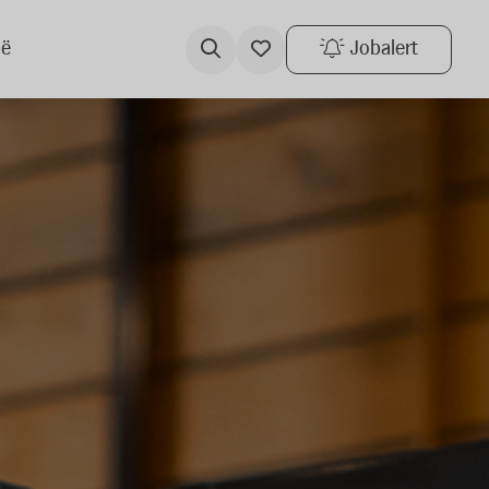
ië
Jobalert