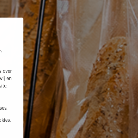
e
s over
wij en
ite.
ses.
kies.