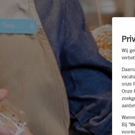
Pri
Wij ge
verbet
Daarn
vacatu
onze P
Onze P
zoekg
aanbev
Wannee
Bij "W
voorke