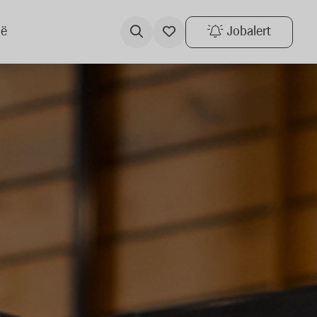
ië
Jobalert