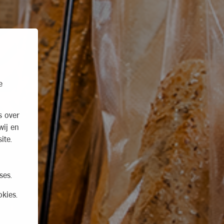
e
s over
wij en
ite.
ses.
kies.