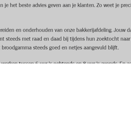
 je het beste advies geven aan je klanten. Zo weet je precies
ereiden en onderhouden van onze bakkerijafdeling. Jouw da
ant steeds met raad en daad bij tijdens hun zoektocht naar 
et broodgamma steeds goed en netjes aangevuld blijft.
e werken tussen 6 uur 's ochtends en 8 uur 's avonds. En 
ndag tot zondag, in een werkweek van 5 dagen.
ht in een tof team met een gezellige werksfeer. Bovenop je 