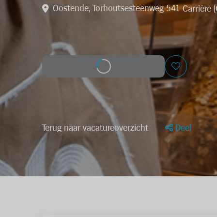
Oostende, Torhoutsesteenweg 541
Carrière 
Solliciteer op deze job
Terug naar vacatureoverzicht
Deel