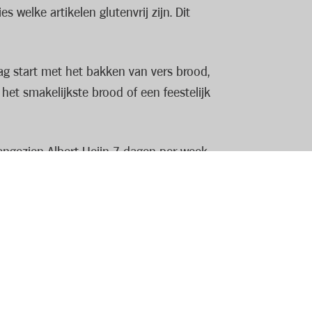
 welke artikelen glutenvrij zijn. Dit
g start met het bakken van vers brood,
het smakelijkste brood of een feestelijk
aangezien Albert Heijn 7 dagen per week
loon krijg je er een team vol leuke