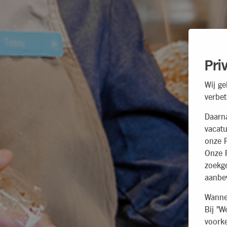
Pri
Wij ge
verbet
Daarn
vacatu
onze P
Onze P
zoekg
aanbev
Wannee
Bij "W
voorke