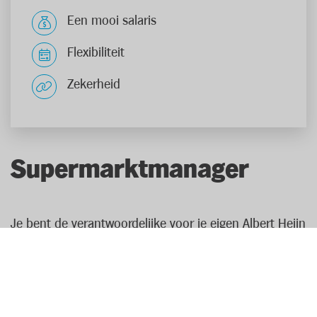
Een mooi salaris
Flexibiliteit
Zekerheid
Supermarktmanager
Je bent de verantwoordelijke voor je eigen Albert Heijn
supermarkt, een miljoenenomzet en je team. Dat
betekent een tomeloze inzet en keihard werken, maar
daar draai jij je handen niet voor om! Je bent een
ervaren manager met een hart voor de klant en een