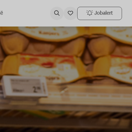
ië
Jobalert