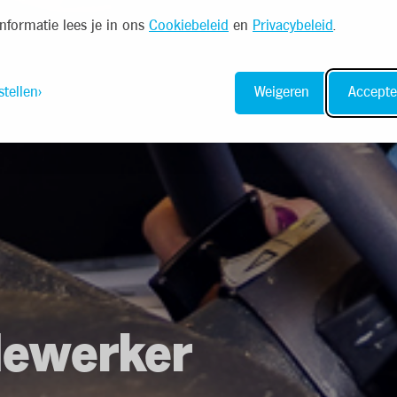
nformatie lees je in ons
Cookiebeleid
en
Privacybeleid
.
stellen
Weigeren
Accepte
dewerker