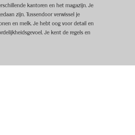
rschillende kantoren en het magazijn. Je
daan zijn. Tussendoor verwissel je
bonen en melk. Je hebt oog voor detail en
rdelijkheidsgevoel. Je kent de regels en
aangezien Albert Heijn 7 dagen per week