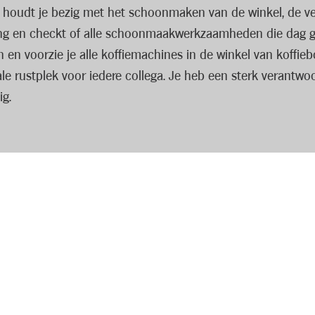
Je houdt je bezig met het schoonmaken van de winkel, de ve
ing en checkt of alle schoonmaakwerkzaamheden die dag ge
n en voorzie je alle koffiemachines in de winkel van koffie
e rustplek voor iedere collega. Je heb een sterk verantwoo
ig.
raten en poetsmateriaal
e werken tussen 6 uur ’s ochtends en 8 uur ’s avonds. En 
ndag tot zondag, in een werkweek van 5 dagen.