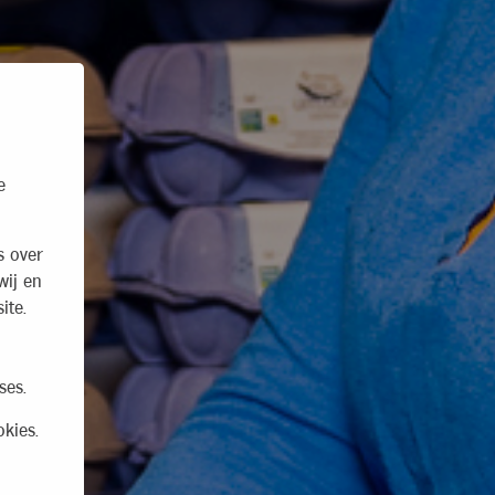
e
s over
wij en
ite.
ses.
kies.