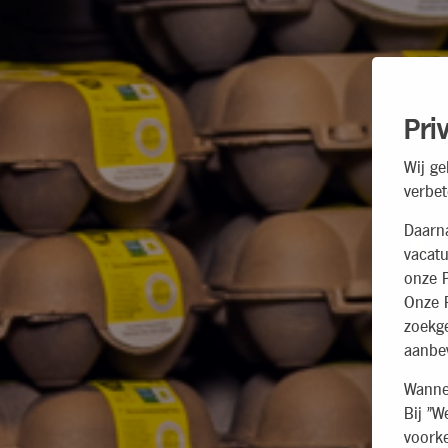
Pri
Wij ge
verbet
Daarn
vacatu
onze P
Onze P
zoekg
aanbev
Wannee
Bij "W
voorke