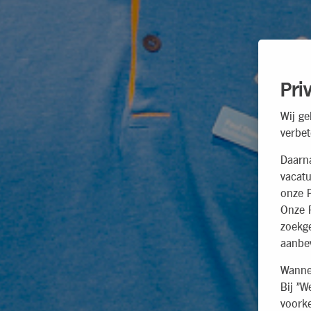
Pri
Wij ge
verbet
Daarn
vacatu
onze P
Onze P
zoekg
aanbev
Wannee
Bij "W
voorke