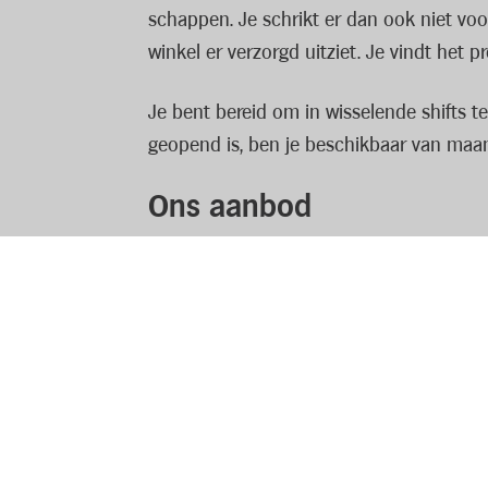
schappen. Je schrikt er dan ook niet vo
winkel er verzorgd uitziet. Je vindt het p
Je bent bereid om in wisselende shifts t
geopend is, ben je beschikbaar van maa
Ons aanbod
Als medewerker verkoopklaar – vulploeg k
vol leuke collega’s bij!
Jouw profiel
Je spreekt Nederlands
Je bent bereid om te werken volgens 
Je hebt er plezier in om klanten op de
Lees volledige vacature