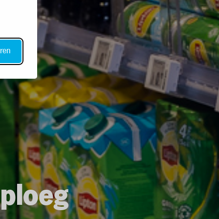
ren
lploeg