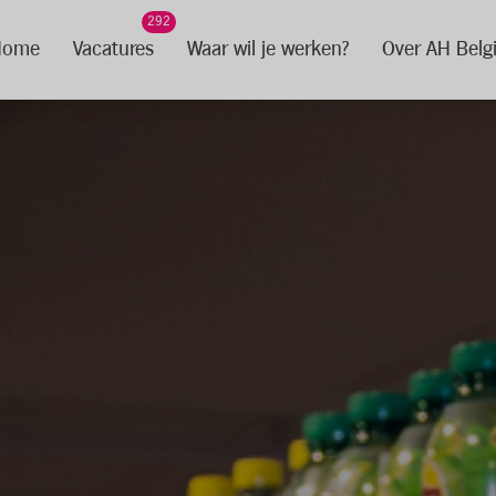
292
Home
Vacatures
Waar wil je werken?
Over AH Belg