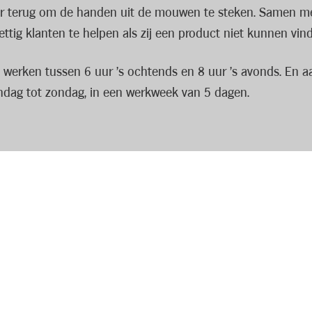
or terug om de handen uit de mouwen te steken. Samen met 
rettig klanten te helpen als zij een product niet kunnen vin
e werken tussen 6 uur ’s ochtends en 8 uur ’s avonds. En 
ndag tot zondag, in een werkweek van 5 dagen.
om je terecht in een tof team met een gezellige werksfeer.
een wisselend uurrooster
 eerste plaats te zetten