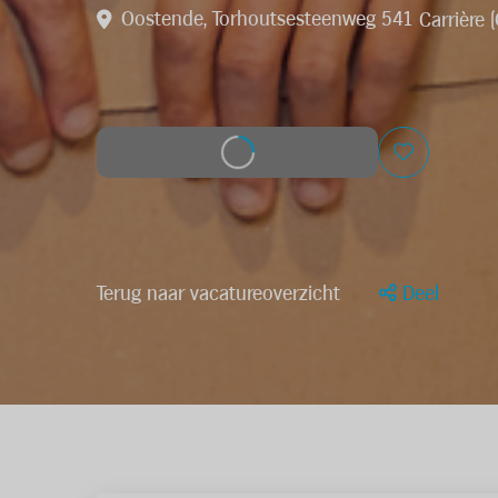
Oostende, Torhoutsesteenweg 541
Carrière 
Solliciteer op deze job
Terug naar vacatureoverzicht
Deel