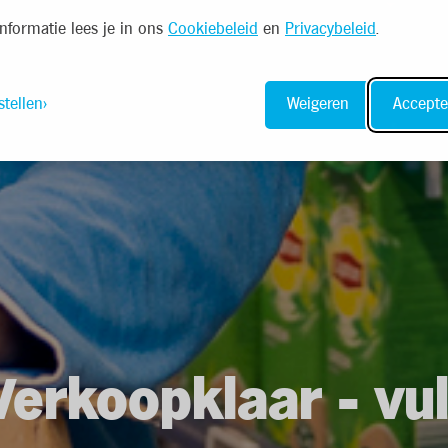
nformatie lees je in ons
Cookiebeleid
en
Privacybeleid
.
stellen
Weigeren
Accepte
erkoopklaar - vu