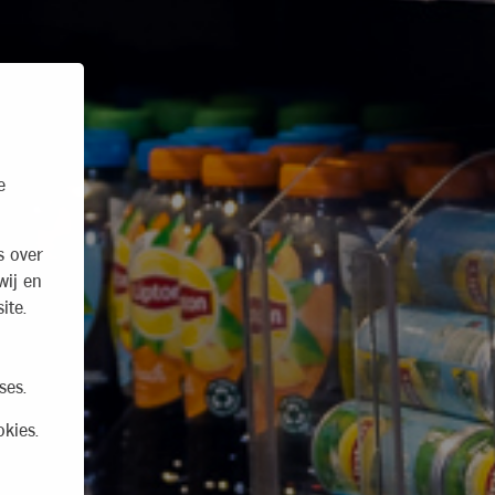
e
s over
wij en
ite.
ses.
kies.