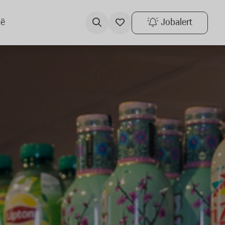
ië
Jobalert