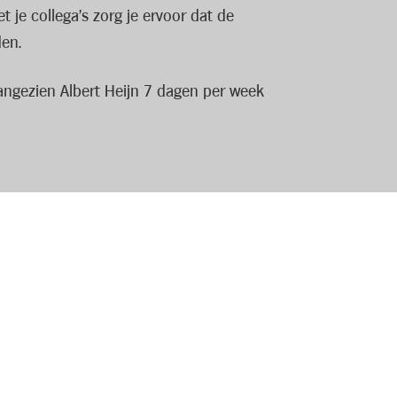
je collega’s zorg je ervoor dat de
den.
aangezien Albert Heijn 7 dagen per week
 Bovenop je loon krijg je er een team