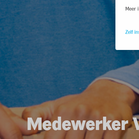
Meer i
Zelf in
Medewerker V