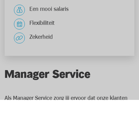
Een mooi salaris
Flexibiliteit
Zekerheid
Manager Service
Als Manager Service zorg jij ervoor dat onze klanten
met een tevreden gevoel naar buiten gaan. Daarom
bied je hen aan de kassa’s, het onthaal en het
zelfscanplein een optimale service. Je bent een
ervaren coördinator met een passie voor mensen.