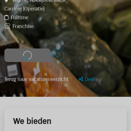
Veurne, Koksijdestraat 8
Carrière (Operatie)
Fulltime
Franchise
Solliciteer
Terug naar vacatureoverzicht
Deel
We bieden