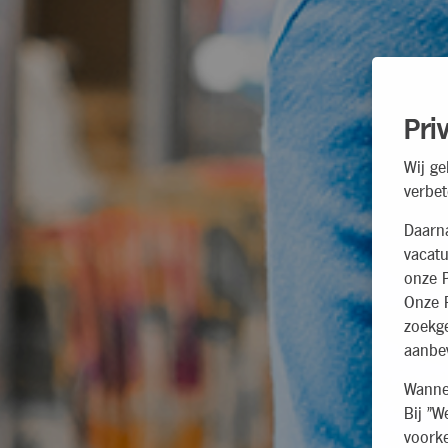
Pri
Wij ge
verbet
Daarn
vacatu
onze P
Onze P
zoekg
aanbev
Wannee
Bij "W
voorke