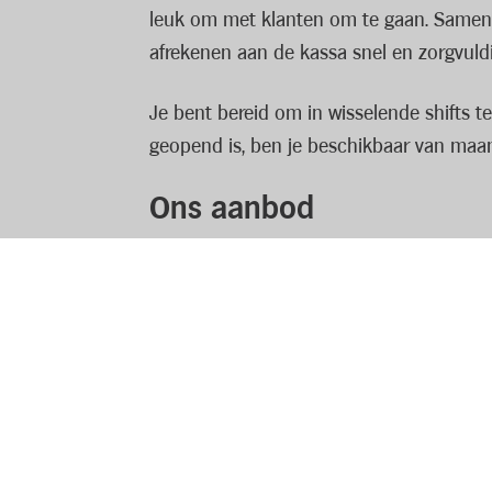
leuk om met klanten om te gaan. Samen me
afrekenen aan de kassa snel en zorgvuld
Je bent bereid om in wisselende shifts t
geopend is, ben je beschikbaar van maa
Ons aanbod
Als medewerker verkoopafhandeling -kassa
vol leuke collega’s bij!
Jouw profiel
Je spreekt Nederlands
Je bent servicegericht
Je bent bereid om te werken volgens 
Lees volledige vacature