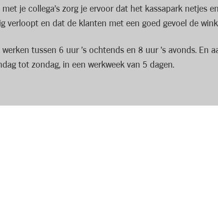
t je collega’s zorg je ervoor dat het kassapark netjes en g
ig verloopt en dat de klanten met een goed gevoel de winke
e werken tussen 6 uur ’s ochtends en 8 uur ’s avonds. En 
ndag tot zondag, in een werkweek van 5 dagen.
 kom je terecht in een tof team met een gezellige werksfe
een wisselend uurrooster