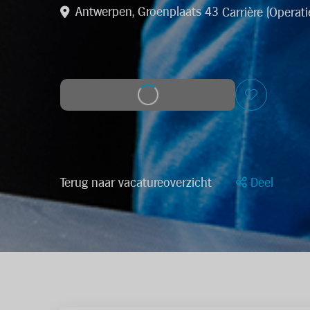
Antwerpen, Groenplaats 43
Carrière (Operati
Solliciteer op deze job
Terug naar vacatureoverzicht
Deel