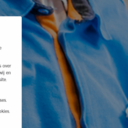
e
s over
wij en
ite.
ses.
kies.