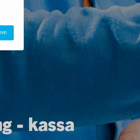
ren
g - kassa