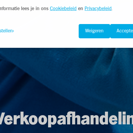
nformatie lees je in ons
Cookiebeleid
en
Privacybeleid
.
stellen
Weigeren
Accepte
erkoopafhandelin