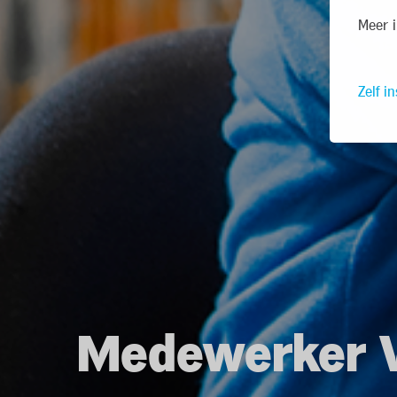
Meer i
Zelf in
Medewerker V