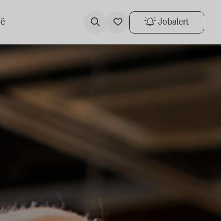
ië
Jobalert