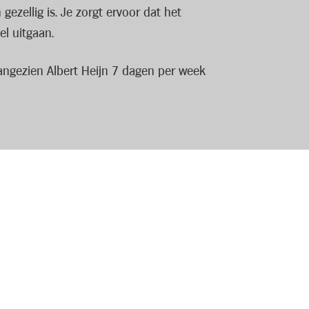
ezellig is. Je zorgt ervoor dat het
l uitgaan.
aangezien Albert Heijn 7 dagen per week
er. Bovenop je loon krijg je er een team