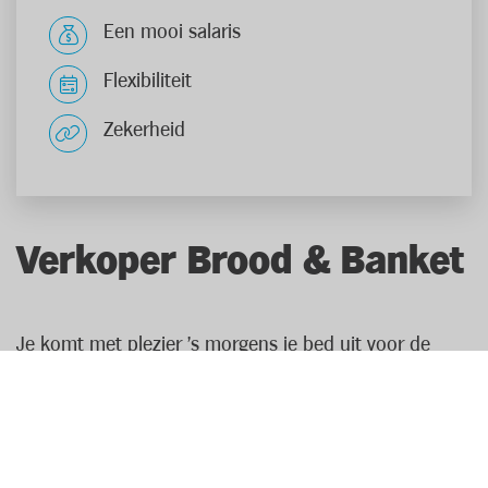
Een mooi salaris
Flexibiliteit
Zekerheid
Verkoper Brood & Banket
Je komt met plezier 's morgens je bed uit voor de
geur van versgebakken brood! Als verkoper brood &
banket ben je specialist van de bakkerijafdeling. Met je
productkennis kan je het beste advies geven aan je
klanten. Zo weet je precies welke artikelen glutenvrij