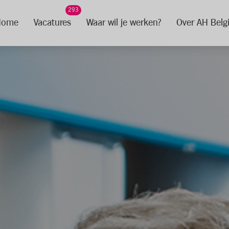
293
Home
Vacatures
Waar wil je werken?
Over AH Belg