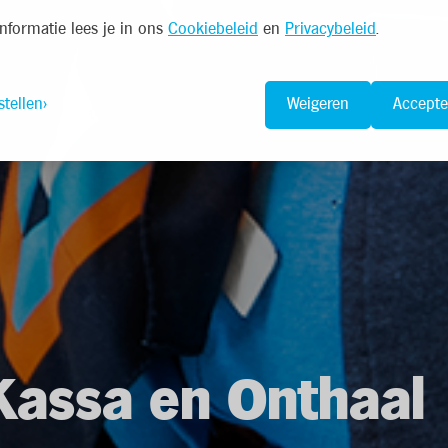
nformatie lees je in ons
Cookiebeleid
en
Privacybeleid
.
stellen
Weigeren
Accepte
assa en Onthaal