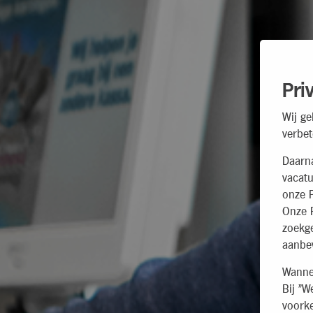
Pri
Wij ge
verbet
Daarn
vacatu
onze P
Onze P
zoekg
aanbev
Wannee
Bij "W
voorke