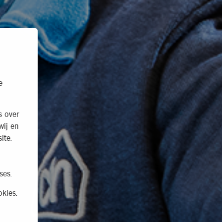
e
s over
wij en
ite.
ses.
kies.