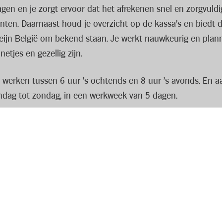
gen en je zorgt ervoor dat het afrekenen snel en zorgvuldi
ten. Daarnaast houd je overzicht op de kassa’s en biedt d
 Heijn België om bekend staan. Je werkt nauwkeurig en plan
etjes en gezellig zijn.
e werken tussen 6 uur ’s ochtends en 8 uur ’s avonds. En 
ndag tot zondag, in een werkweek van 5 dagen.
recht in een tof team met een gezellige werksfeer. Bovenop