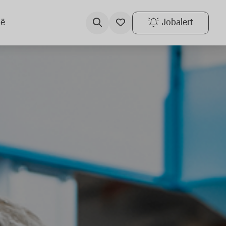
ië
Jobalert