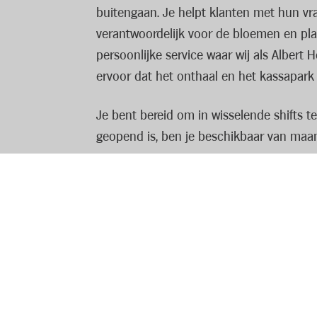
buitengaan. Je helpt klanten met hun vra
verantwoordelijk voor de bloemen en plan
persoonlijke service waar wij als Albert
ervoor dat het onthaal en het kassapark n
Je bent bereid om in wisselende shifts t
geopend is, ben je beschikbaar van maa
Ons aanbod
Als medewerker kassa & onthaal kom je te
collega’s bij!
Jouw profiel
Je spreekt Nederlands.
Lees volledige vacature