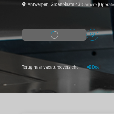
Antwerpen, Groenplaats 43
Carrière (Operati
Solliciteer op deze job
Terug naar vacatureoverzicht
Deel