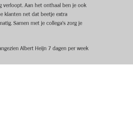
g verloopt. Aan het onthaal ben je ook
e klanten net dat beetje extra
matig. Samen met je collega’s zorg je
aangezien Albert Heijn 7 dagen per week
 je loon krijg je er een team vol leuke