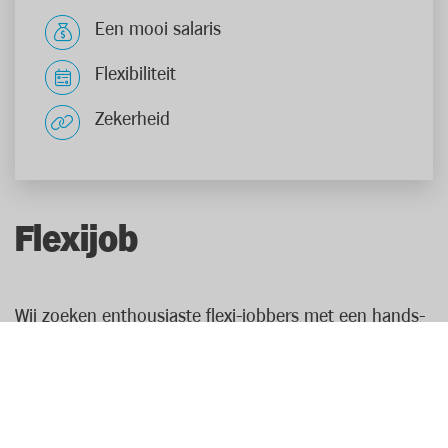
Een mooi salaris
Flexibiliteit
Zekerheid
Flexijob
Wij zoeken enthousiaste flexi-jobbers met een hands-
on mentaliteit. Niet enkel in de weekenden, maar ook
op andere dagen in de week kunnen we nog helpende
handen gebruiken. Ga je aan de slag als
kassamedewerker waar je met een glimlach de