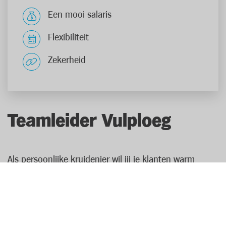
Een mooi salaris
Flexibiliteit
Zekerheid
Teamleider Vulploeg
Als persoonlijke kruidenier wil jij je klanten warm
verwelkomen met een ordelijke, overzichtelijke en
goedgevulde winkel. Je bent een ervaren coördinator
met een passie voor mensen. Termen als
klantvriendelijkheid en behulpzaamheid zijn je op het