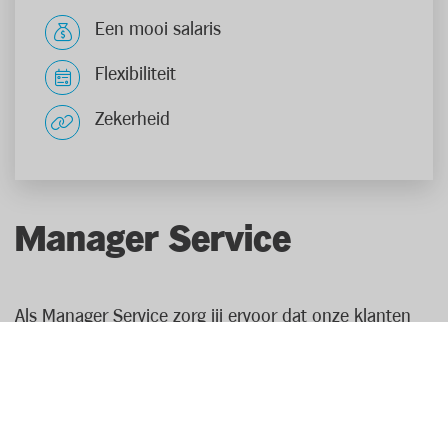
Een mooi salaris
Flexibiliteit
Zekerheid
Manager Service
Als Manager Service zorg jij ervoor dat onze klanten
met een tevreden gevoel naar buiten gaan. Daarom
bied je hen aan de kassa’s, het onthaal en het
zelfscanplein een optimale service. Je bent een
ervaren coördinator met een passie voor mensen.