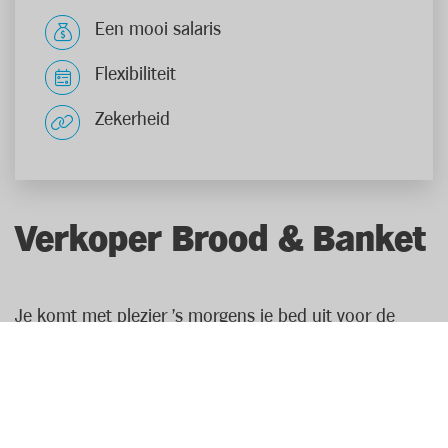
Een mooi salaris
Flexibiliteit
Zekerheid
Verkoper Brood & Banket
Je komt met plezier 's morgens je bed uit voor de
geur van versgebakken brood! Als verkoper brood &
banket ben je specialist van de bakkerijafdeling. Met je
productkennis kan je het beste advies geven aan je
klanten. Zo weet je precies welke artikelen glutenvrij