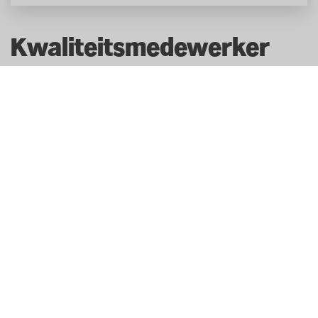
Kwaliteitsmedewerker
Deze vacature is niet meer beschikbaar
Niet vies van een schone winkel. Maak er werk van.
Als Kwaliteitsmedewerker zorg je er samen met je
collega’s van de verschillende afdelingen voor dat de
winkel schoon en veilig is. Voor klanten en voor
iedereen die er werkt. Je houdt je bezig met het
schoonmaken van de winkel, de verschillende
kantoren, toiletten en het magazijn. Je controleert de
temperatuur van de koeling en checkt of alle
schoonmaakwerkzaamheden die dag gedaan zijn.