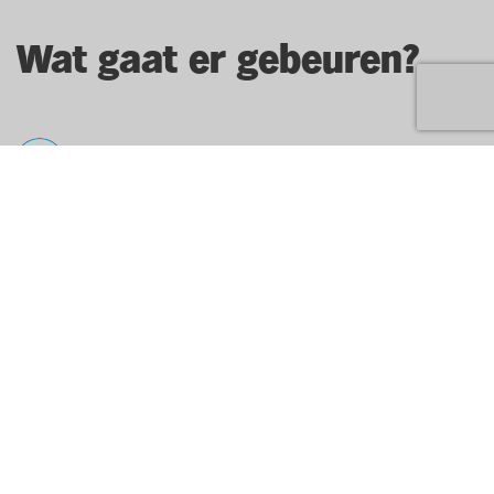
Wat gaat er gebeuren?
1
Stuur ons je sollicitatie.
Lijkt deze job jou wel tof? Vul dan je gegevens in op
onze jobsite en we nemen zo snel mogelijk contact met
je op.
2
Jobinterview(s).
Vervolgens nodigen we je snel uit in de winkel of op ons
hoofdkantoor in Antwerpen om eens kennis te maken.
3
Hebben we een match?