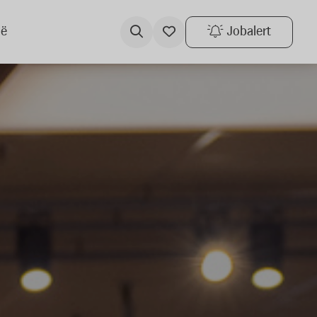
ië
Jobalert