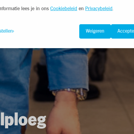
nformatie lees je in ons
Cookiebeleid
en
Privacybeleid
.
stellen
Weigeren
Accepte
lploeg