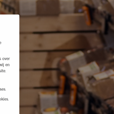
e
s over
wij en
ite.
ses.
kies.