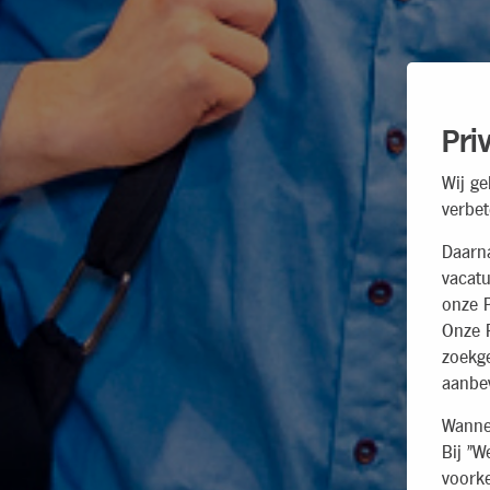
Pri
Wij ge
verbet
Daarn
vacatu
onze P
Onze P
zoekg
aanbev
Wannee
Bij "W
voorke