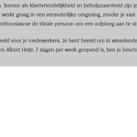
Termen als klantvriendelijkheid en behulpzaamheid zijn je 
e werkt graag in een veranderlijke omgeving, zonder je vas
 enthousiasme de ideale persoon om een vulploeg aan te st
eeld voor je medewerkers. Je bent bereid om in wisselende 
en Albert Heijn 7 dagen per week geopend is, ben je besc
winkelmedewerkers bij de verwerking van de goederenstroom
Hierdoor kan je samen met je team de klanten verwelkomen 
n uit de mouwen en springt in voor je team waar nodig. Uite
t je bovenop je loon van uitstekende arbeidsvoorwaarden en