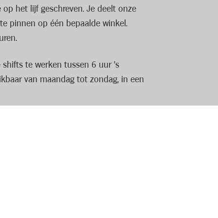
op het lijf geschreven. Je deelt onze
t te pinnen op één bepaalde winkel.
uren.
shifts te werken tussen 6 uur ’s
hikbaar van maandag tot zondag, in een
. Je bent in staat om winkelprocessen te
in een perfect gevulde en ordelijke
raard krijg je een degelijke training en
 mooie ontwikkelkansen.