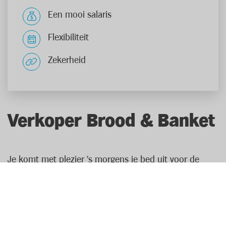
Een mooi salaris
Flexibiliteit
Zekerheid
Verkoper Brood & Banket
Je komt met plezier 's morgens je bed uit voor de
geur van versgebakken brood! Als verkoper brood &
banket ben je specialist van de bakkerijafdeling. Met je
productkennis kan je het beste advies geven aan je
klanten. Zo weet je precies welke artikelen glutenvrij