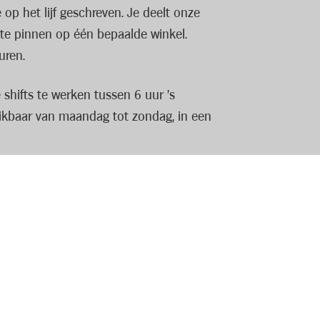
op het lijf geschreven. Je deelt onze
t te pinnen op één bepaalde winkel.
uren.
shifts te werken tussen 6 uur ’s
hikbaar van maandag tot zondag, in een
. Je bent in staat om winkelprocessen te
in een perfect gevulde en ordelijke
raard krijg je een degelijke training en
 mooie ontwikkelkansen.