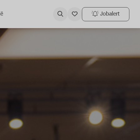
ië
Jobalert