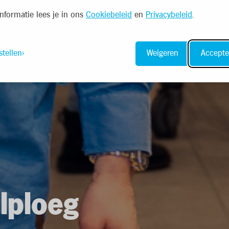
nformatie lees je in ons
Cookiebeleid
en
Privacybeleid
.
stellen
Weigeren
Accepte
lploeg