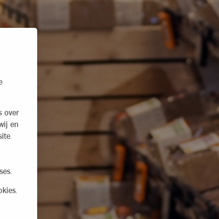
e
s over
wij en
ite.
ses.
kies.