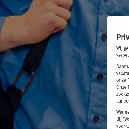
Pri
Wij ge
verbet
Daarn
vacatu
onze P
Onze P
zoekg
aanbev
Wannee
Bij "W
voorke