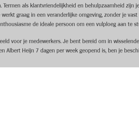
Termen als klantvriendelijkheid en behulpzaamheid zijn je 
e werkt graag in een veranderlijke omgeving, zonder je vas
 enthousiasme de ideale persoon om een vulploeg aan te st
eeld voor je medewerkers. Je bent bereid om in wisselende 
en Albert Heijn 7 dagen per week geopend is, ben je besc
winkelmedewerkers bij de verwerking van de goederenstroom
Hierdoor kan je samen met je team de klanten verwelkomen 
n uit de mouwen en springt in voor je team waar nodig. Uite
t je bovenop je loon van uitstekende arbeidsvoorwaarden en