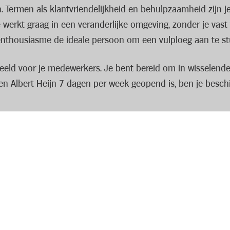
Termen als klantvriendelijkheid en behulpzaamheid zijn je 
e werkt graag in een veranderlijke omgeving, zonder je vas
 enthousiasme de ideale persoon om een vulploeg aan te st
eeld voor je medewerkers. Je bent bereid om in wisselende 
en Albert Heijn 7 dagen per week geopend is, ben je besc
winkelmedewerkers bij de verwerking van de goederenstroom
Hierdoor kan je samen met je team de klanten verwelkomen 
n uit de mouwen en springt in voor je team waar nodig. Uite
t je bovenop je loon van uitstekende arbeidsvoorwaarden en