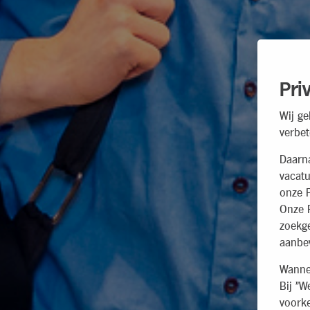
Pri
Wij ge
verbet
Daarn
vacatu
onze P
Onze P
zoekg
aanbev
Wannee
Bij "W
voorke