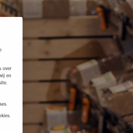
e
s over
wij en
ite.
ses.
kies.