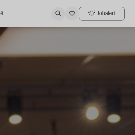
ië
Jobalert