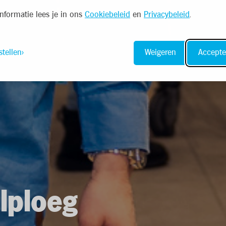
nformatie lees je in ons
Cookiebeleid
en
Privacybeleid
.
stellen
Weigeren
Accepte
lploeg