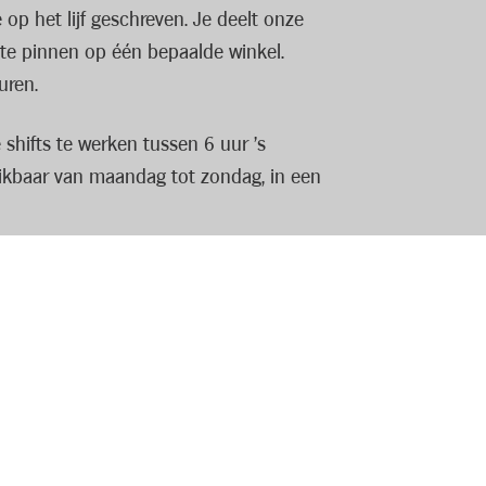
op het lijf geschreven. Je deelt onze
t te pinnen op één bepaalde winkel.
uren.
shifts te werken tussen 6 uur ’s
hikbaar van maandag tot zondag, in een
. Je bent in staat om winkelprocessen te
in een perfect gevulde en ordelijke
raard krijg je een degelijke training en
 mooie ontwikkelkansen.