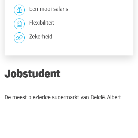
Een mooi salaris
Flexibiliteit
Zekerheid
Jobstudent
De meest plezierige supermarkt van België, Albert
Heijn, zoekt enthousiaste jobstudenten met een
hands-on mentaliteit. Niet enkel in de weekenden,
maar ook op andere dagen in de week kunnen we nog
helpende handen gebruiken bij de verkoopafdeling,