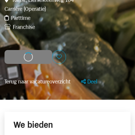
Ranst, Liersesteenweg 104
Carrière (Operatie)
Parttime
Franchise
Solliciteer
Terug naar vacatureoverzicht
Deel
We bieden