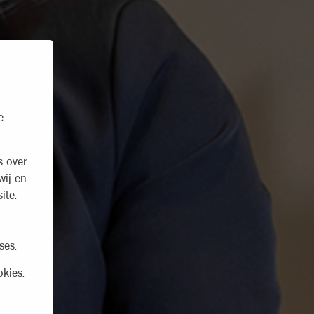
e
s over
wij en
ite.
ses.
kies.