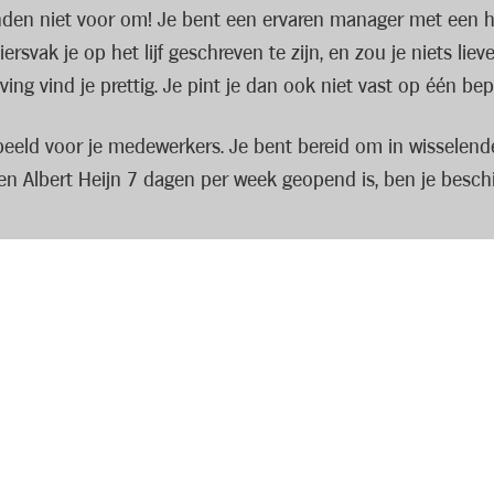
anden niet voor om! Je bent een ervaren manager met een h
ersvak je op het lijf geschreven te zijn, en zou je niets liev
ing vind je prettig. Je pint je dan ook niet vast op één bep
eld voor je medewerkers. Je bent bereid om in wisselende 
en Albert Heijn 7 dagen per week geopend is, ben je besc
aken van de klantverwachtingen en het behalen van de bedr
rkers met plezier in jouw winkel werken.
t het uiterste om elke klant een warme en persoonlijke servi
jk is. Daarom motiveer jij hen continu door duidelijke richt
eam zorg je ervoor dat de winkel er iedere dag perfect uit