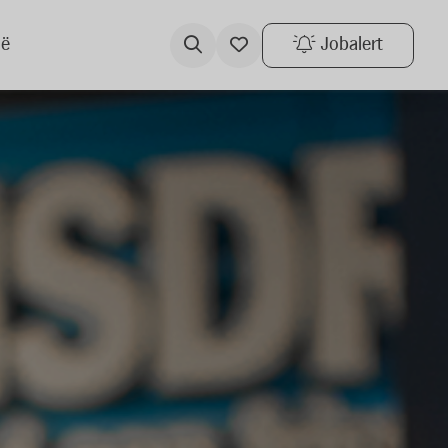
ië
Jobalert