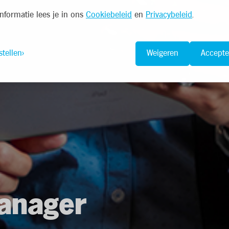
nformatie lees je in ons
Cookiebeleid
en
Privacybeleid
.
stellen
Weigeren
Accepte
anager