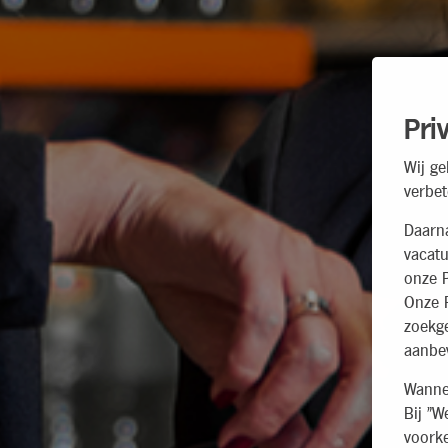
Pri
Wij ge
verbet
Daarn
vacatu
onze P
Onze P
zoekg
aanbev
Wannee
Bij "W
voorke