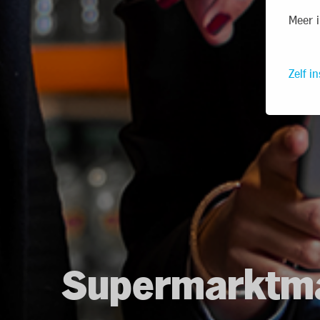
Meer i
Zelf in
Supermarktm