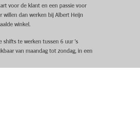
art voor de klant en een passie voor
er willen dan werken bij Albert Heijn
aalde winkel.
shifts te werken tussen 6 uur ’s
hikbaar van maandag tot zondag, in een
ijfsresultaten. Je zorgt ervoor dat jouw
ce te bieden. Jij weet als geen ander dat
lijnen te geven en een luisterend oor of
ziet en dat klanten zich thuis voelen! Je