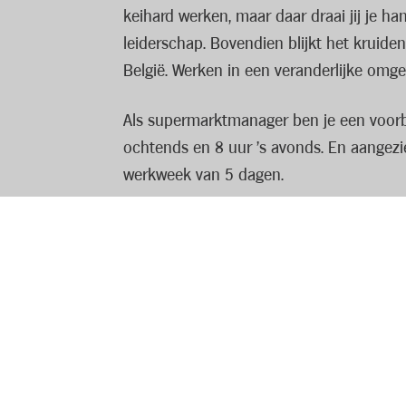
keihard werken, maar daar draai jij je h
leiderschap. Bovendien blijkt het kruideni
België. Werken in een veranderlijke omgev
Als supermarktmanager ben je een voorbe
ochtends en 8 uur ’s avonds. En aangezi
werkweek van 5 dagen.
Ons aanbod
Jij bent verantwoordelijk voor het waarm
winkel optimaal presteert, zodat medewe
Als kruidenier in hart en nieren ga jij to
enthousiast personeel hierbij onontbeerli
helpende hand waar nodig. Samen met je t
Lees volledige vacature