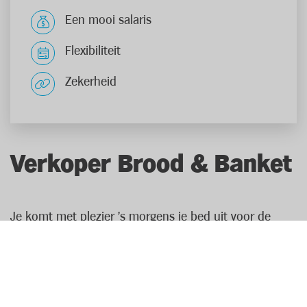
Een mooi salaris
Flexibiliteit
Zekerheid
Verkoper Brood & Banket
Je komt met plezier 's morgens je bed uit voor de
geur van versgebakken brood! Als verkoper brood &
banket ben je specialist van de bakkerijafdeling. Met je
productkennis kan je het beste advies geven aan je
klanten. Zo weet je precies welke artikelen glutenvrij