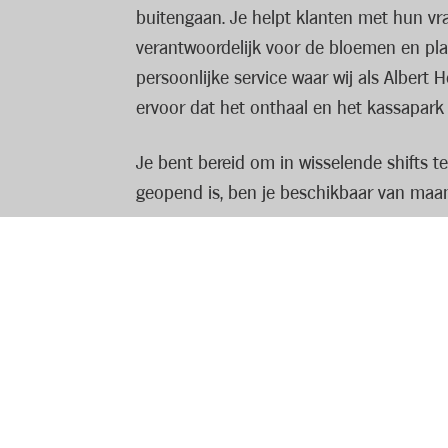
buitengaan. Je helpt klanten met hun vra
verantwoordelijk voor de bloemen en plan
persoonlijke service waar wij als Albert
ervoor dat het onthaal en het kassapark n
Je bent bereid om in wisselende shifts t
geopend is, ben je beschikbaar van maa
Ons aanbod
Als medewerker kassa & onthaal kom je te
collega’s bij!
Jouw profiel
Je spreekt Nederlands.
Lees volledige vacature