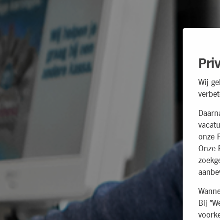
Pri
Wij ge
verbet
Daarn
vacatu
onze P
Onze P
zoekg
aanbev
Wannee
Bij "W
voorke