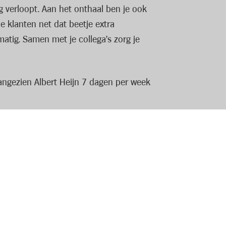
g verloopt. Aan het onthaal ben je ook
e klanten net dat beetje extra
matig. Samen met je collega’s zorg je
aangezien Albert Heijn 7 dagen per week
 je loon krijg je er een team vol leuke