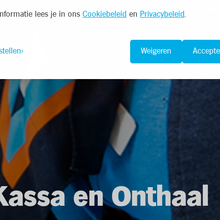
nformatie lees je in ons
Cookiebeleid
en
Privacybeleid
.
stellen
Weigeren
Accepte
assa en Onthaal