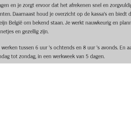
gen en je zorgt ervoor dat het afrekenen snel en zorgvuldi
ten. Daarnaast houd je overzicht op de kassa’s en biedt d
 Heijn België om bekend staan. Je werkt nauwkeurig en plan
etjes en gezellig zijn.
e werken tussen 6 uur ’s ochtends en 8 uur ’s avonds. En 
ndag tot zondag, in een werkweek van 5 dagen.
recht in een tof team met een gezellige werksfeer. Bovenop