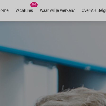
293
Home
Vacatures
Waar wil je werken?
Over AH Belg