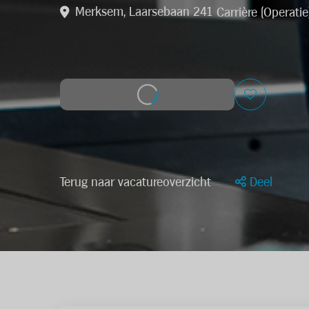
Merksem, Laarsebaan 241
Carrière (Operatie
Solliciteer op deze job
Terug naar vacatureoverzicht
Deel