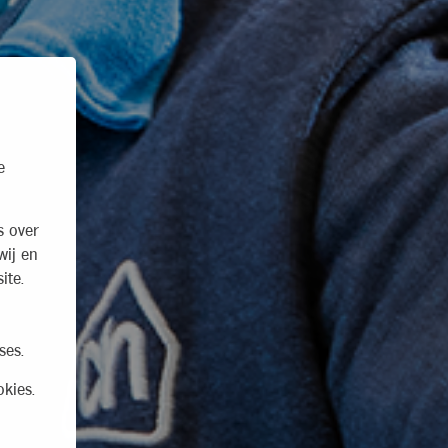
e
s over
wij en
ite.
ses.
kies.