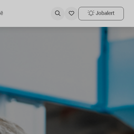
ië
Jobalert