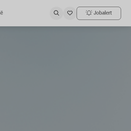
ië
Jobalert