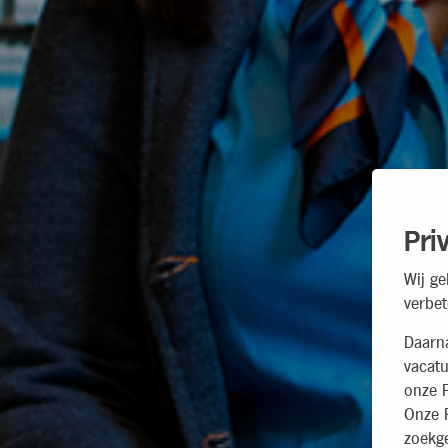
Pri
Wij ge
verbet
Daarn
vacatu
onze P
Onze P
zoekg