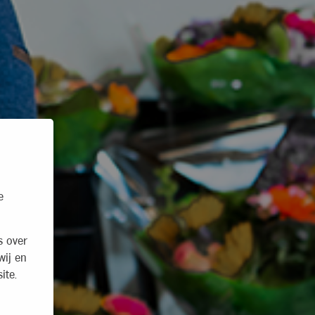
e
s over
wij en
ite.