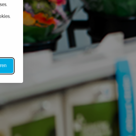
ses.
kies.
ren