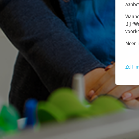
aanbev
Wannee
Bij "W
voorke
Meer i
Zelf in